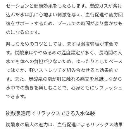
ゼーションと健康効果をもたらします。炭酸ガスが溶け
ン
込んだ水は肌に心地よい刺激を与え、血行促進や疲労回
リフレッシュ効果抜群の炭酸泉プール体験
復をサポートするため、プールでの時間がより豊かなも
炭酸泉プール利用で心身ともにリフレッシ
のになるのです。
ュ
楽しむためのコツとしては、まずは温度管理が重要で
炭酸泉の泡がもたらす癒やし体験の魅力
す。炭酸泉はややぬるめの温度設定が多く、長時間の入
炭酸泉で感じる深いリラックス効果を実感
水でも体への負担が少ないため、ゆったりとしたペース
炭酸泉プールでの過ごし方が充実する理由
で泳ぐか、軽いストレッチを組み合わせると効果的で
炭酸泉を活かしたリフレッシュ方法を紹介
す。また、炭酸泉の泡が肌に触れる感覚を意識しながら
有酸素運動に最適な炭酸泉プールの魅力
水中での動きを楽しむことで、心身ともにリフレッシュ
できます。
炭酸泉プールで有酸素運動効果を高める方
法
炭酸泉活用でリラックスできる入水体験
炭酸泉とプール運動で健康増進を実現
炭酸泉の最大の魅力は、血行促進によるリラックス効果
炭酸泉活用の有酸素運動で効率アップ