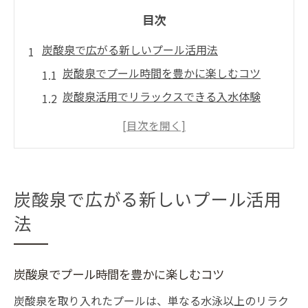
目次
炭酸泉で広がる新しいプール活用法
炭酸泉でプール時間を豊かに楽しむコツ
炭酸泉活用でリラックスできる入水体験
炭酸泉の効果が際立つプール活用例
炭酸泉を取り入れた新しいプール習慣
炭酸泉利用でプールの健康効果を実感
プールと炭酸泉を組み合わせた健康習慣
炭酸泉で広がる新しいプール活用
炭酸泉とプール併用で始める健康生活
法
炭酸泉を活かした無理のない運動習慣
炭酸泉プールで日々の健康維持を目指す
炭酸泉でプール時間を豊かに楽しむコツ
炭酸泉利用がもたらす疲労回復の新習慣
炭酸泉を取り入れたプールは、単なる水泳以上のリラク
炭酸泉とプールで楽しく続く健康ルーティ