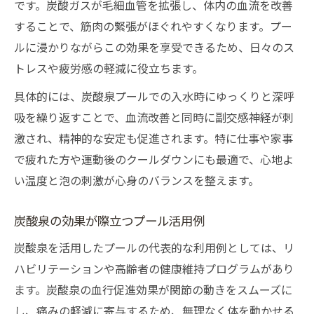
です。炭酸ガスが毛細血管を拡張し、体内の血流を改善
炭酸泉入りプールが運動に適している理由
することで、筋肉の緊張がほぐれやすくなります。プー
炭酸泉とプールで始める有酸素運動の習慣
ルに浸かりながらこの効果を享受できるため、日々のス
炭酸泉とプールで目指す身体づくり
トレスや疲労感の軽減に役立ちます。
炭酸泉とプールの併用で理想の体づくり
具体的には、炭酸泉プールでの入水時にゆっくりと深呼
炭酸泉利用で身体づくりをサポートする方
吸を繰り返すことで、血流改善と同時に副交感神経が刺
法
激され、精神的な安定も促進されます。特に仕事や家事
炭酸泉プールで健康的な体へ導くポイント
で疲れた方や運動後のクールダウンにも最適で、心地よ
炭酸泉とプール活用で筋力アップを目指す
い温度と泡の刺激が心身のバランスを整えます。
炭酸泉の力で美しい身体づくりを実現
炭酸泉の効果が際立つプール活用例
日常に取り入れたい炭酸泉の活用アイデア
炭酸泉を日常生活で気軽に楽しむ方法
炭酸泉を活用したプールの代表的な利用例としては、リ
ハビリテーションや高齢者の健康維持プログラムがあり
炭酸泉活用で日々のリフレッシュを実現
ます。炭酸泉の血行促進効果が関節の動きをスムーズに
炭酸泉で家族や友人と過ごす癒やし時間
し、痛みの軽減に寄与するため、無理なく体を動かせる