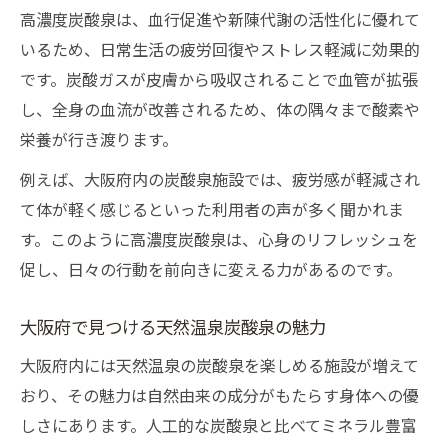
高濃度炭酸泉は、血行促進や新陳代謝の活性化に優れて
スーパー銭湯の炭酸泉で癒やし体験を満喫
いるため、日常生活の疲労回復やストレス軽減に効果的
高濃度炭酸泉が大阪府で支持される理由
です。炭酸ガスが皮膚から吸収されることで血管が拡張
炭酸泉が大阪府で注目される価値を探る
し、全身の血流が改善されるため、体の隅々まで酸素や
高濃度炭酸泉がもたらすリフレッシュ効果
栄養が行き渡ります。
天然温泉と炭酸泉の相乗効果に迫る
例えば、大阪府内の炭酸泉施設では、疲労感が軽減され
関西で人気の高濃度炭酸泉施設の傾向
て体が軽く感じるといった利用者の声が多く聞かれま
炭酸泉が日々の行動力を引き出す理由
す。このように高濃度炭酸泉は、心身のリフレッシュを
天然温泉炭酸泉の魅力と選び方ガイド
促し、日々の行動を前向きに変える力があるのです。
天然温泉炭酸泉の選び方と押さえる基準
大阪府で見つける天然温泉炭酸泉の魅力
高濃度炭酸泉の違いと体感ポイント解説
大阪府内には天然温泉の炭酸泉を楽しめる施設が増えて
関西で注目の炭酸泉ランキングを比較
おり、その魅力は自然由来の成分がもたらす身体への優
炭酸泉と他温泉の特徴の違いを知ろう
しさにあります。人工的な炭酸泉と比べてミネラル豊富
源泉掛け流し炭酸泉の安全性と清潔感