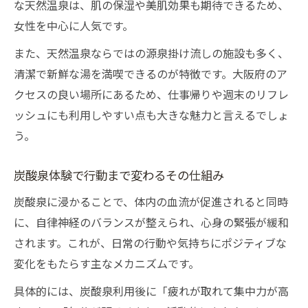
な天然温泉は、肌の保湿や美肌効果も期待できるため、
行動力を高める炭酸泉の利用法とは
女性を中心に人気です。
炭酸泉で毎日の行動力が高まる仕組み
また、天然温泉ならではの源泉掛け流しの施設も多く、
高濃度炭酸泉の上手な活用タイミング
清潔で新鮮な湯を満喫できるのが特徴です。大阪府のア
天然温泉炭酸泉で習慣が変わる理由
クセスの良い場所にあるため、仕事帰りや週末のリフレ
炭酸泉活用で仕事帰りの疲れを癒す方法
ッシュにも利用しやすい点も大きな魅力と言えるでしょ
源泉掛け流し炭酸泉の効果的な入り方
う。
炭酸泉選びで変わる大阪府の毎日
炭酸泉体験で行動まで変わるその仕組み
炭酸泉選びが大阪府での生活を豊かにする
炭酸泉に浸かることで、体内の血流が促進されると同時
高濃度炭酸泉で日常の気分転換を実現
に、自律神経のバランスが整えられ、心身の緊張が緩和
天然温泉炭酸泉で心身のバランスを整える
されます。これが、日常の行動や気持ちにポジティブな
近畿の強炭酸泉で毎日のリズムが好転
変化をもたらす主なメカニズムです。
源泉掛け流し炭酸泉の満足度を実体験
具体的には、炭酸泉利用後に「疲れが取れて集中力が高