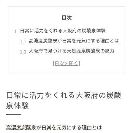
目次
日常に活力をくれる大阪府の炭酸泉体験
高濃度炭酸泉が日常を元気にする理由とは
大阪府で見つける天然温泉炭酸泉の魅力
炭酸泉体験で行動まで変わるその仕組み
炭酸泉と源泉掛け流しの違いを知ろう
近畿エリアで選ぶ強炭酸泉の特徴を解説
リフレッシュ重視派注目の炭酸泉活用術
日常に活力をくれる大阪府の炭酸
炭酸泉で手軽にリフレッシュする方法
泉体験
天然温泉を活かした炭酸泉の楽しみ方
高濃度炭酸泉の自宅利用に役立つポイント
高濃度炭酸泉が日常を元気にする理由とは
関西の炭酸泉ランキングに見る選び方