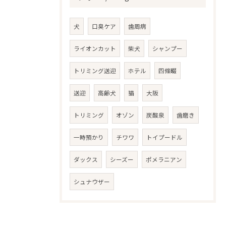
犬
口臭ケア
歯周病
ライオンカット
柴犬
シャンプー
トリミング送迎
ホテル
四條畷
送迎
高齢犬
猫
大阪
トリミング
オゾン
炭酸泉
歯磨き
一時預かり
チワワ
トイプードル
ダックス
シーズー
ポメラニアン
シュナウザー