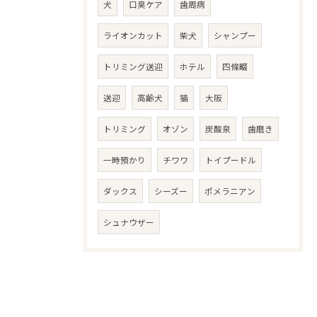
犬
口臭ケア
歯周病
ライオンカット
柴犬
シャンプー
トリミング送迎
ホテル
四條畷
送迎
高齢犬
猫
大阪
トリミング
オゾン
炭酸泉
歯磨き
一時預かり
チワワ
トイプードル
ダックス
シーズー
ポメラニアン
シュナウザー