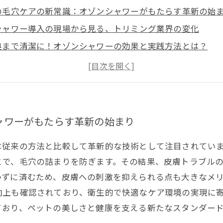
の毛穴ケアの新常識：オゾンシャワーがもたらす革新の始
シャワー導入の現場から見る、トリミング業界の変化
奥まで清潔に！オゾンシャワーの効果と実践方法とは？
ケア技術との比較で分かる、オゾンシャワーの優位性
ングの未来を拓く！オゾンシャワー活用で健やかな皮膚を
シャワーとは？トリミング業界で急速に注目される理由
導入事例から学ぶ、オゾンシャワーの驚くべき効果と改善
ャワーがもたらす革新の始まり
は従来の方法と比較して革新的な技術として注目されてい
とで、毛穴の詰まりを防ぎます。その結果、皮膚トラブル
わずに済むため、皮膚への刺激を抑えられる点も大きなメ
向上も確認されており、衛生的で快適なケア環境の実現に
ており、ペットの美しさと健康を支える新たなスタンダー