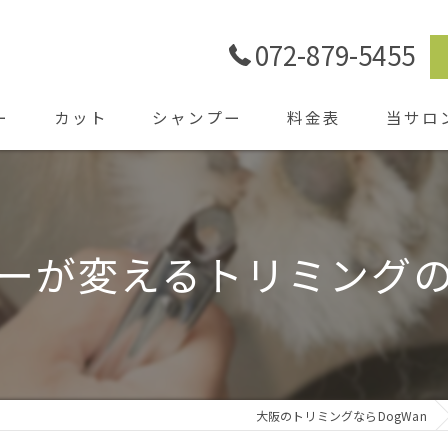
072-879-5455
ー
カット
シャンプー
料金表
当サロ
ごあいさ
シャワー
ーが変えるトリミング
ホテル
送迎
大阪のトリミングならDogWan