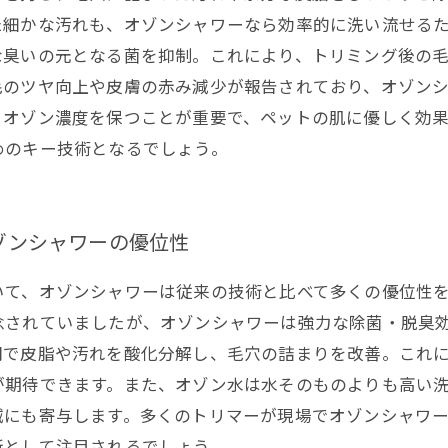
た細かな汚れも、オゾンシャワーなら効率的に洗い流せる
な臭いの元となる菌を抑制。これにより、トリミング後の
毛のツヤ向上や皮膚の赤み減少が報告されており、オゾン
とオゾン濃度を保つことが重要で、ペットの肌に優しく効
めのキー技術となるでしょう。
ゾンシャワーの優位性
いて、オゾンシャワーは従来の技術と比べて多くの優位性
念されていましたが、オゾンシャワーは強力な除菌・脱臭
間で皮脂や汚れを酸化分解し、毛穴の詰まりを改善。これ
が期待できます。また、オゾン水は水そのものよりも高い
減にも寄与します。多くのトリマーが現場でオゾンシャワ
新として注目されるでしょう。