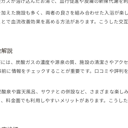
酸ガスが溶け込んだお湯で、血行促進や皮膚の新陳代謝を刺
高濃度炭酸泉の特徴と通常タイプの比較ポイント
炭酸泉選びで注目すべき濃度と効果の差まとめ
を加えた施設も多く、両者の良さを組み合わせた入浴が楽
ことで血流改善効果を高める方法があります。こうした交
実際に体感できる炭酸泉の効能の違いを検証
高濃度炭酸泉が向いている方の特徴を紹介
関西で注目される炭酸泉の効果と楽しみ方
徴解説
関西で話題の炭酸泉の効果を徹底解説
炭酸泉の正しい楽しみ方と入浴前の準備
際には、炭酸ガスの濃度や源泉の質、施設の清潔さやアク
事前に情報をチェックすることが重要です。口コミや評判
炭酸泉とサウナ組み合わせ活用法のポイント
ランキング上位の炭酸泉施設の魅力を紹介
炭酸泉や露天風呂、サウナとの併設など、さまざまな楽し
炭酸泉で日々の疲れや冷え性をリセットしよう
り、料金面でも利用しやすいメリットがあります。こうし