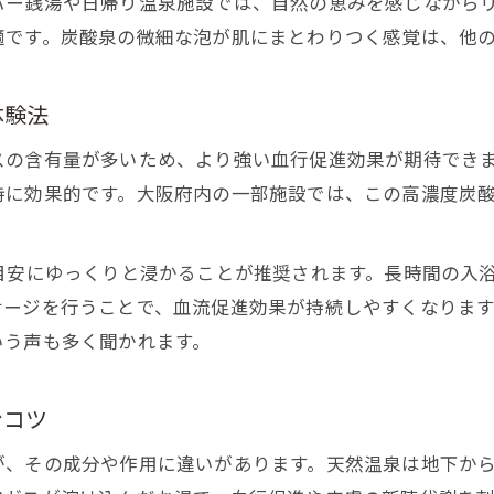
パー銭湯や日帰り温泉施設では、自然の恵みを感じながら
適です。炭酸泉の微細な泡が肌にまとわりつく感覚は、他
炭酸泉の源泉掛け流し施設選びの注意点
近畿エリアで注目の天然炭酸泉比較ポイント
体験法
炭酸泉ランキング上位の特徴を徹底解説
天然温泉と炭酸泉の違いを分かりやすく紹介
スの含有量が多いため、より強い血行促進効果が期待でき
話題の高濃度炭酸泉を徹底解説
持に効果的です。大阪府内の一部施設では、この高濃度炭
高濃度炭酸泉の仕組みと通常炭酸泉の違い
炭酸泉の濃度がもたらす美容と健康効果の秘密
目安にゆっくりと浸かることが推奨されます。長時間の入
サージを行うことで、血流促進効果が持続しやすくなりま
関西で体験できる高濃度炭酸泉の魅力を紹介
いう声も多く聞かれます。
高濃度炭酸泉の正しい入浴方法と時間の目安
炭酸泉で得られるリフレッシュ効果を再発見
むコツ
炭酸泉と高濃度タイプの違いとは
炭酸泉と高濃度炭酸泉の違いを詳しく解説
が、その成分や作用に違いがあります。天然温泉は地下か