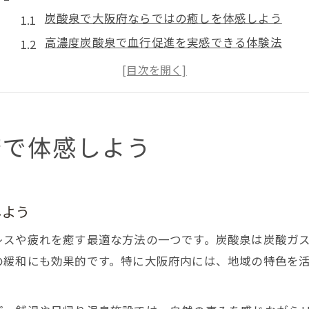
炭酸泉で大阪府ならではの癒しを体感しよう
高濃度炭酸泉で血行促進を実感できる体験法
天然温泉と炭酸泉の違いを知って楽しむコツ
関西で人気の炭酸泉施設の選び方と特徴解説
炭酸泉がもたらすリフレッシュ効果を徹底検証
高濃度炭酸泉なら血行促進も実感できる
府で体感しよう
高濃度炭酸泉が血行促進に優れる理由を解説
炭酸泉の浸かり方と推奨入浴時間のコツ紹介
しよう
高濃度炭酸泉で感じる体の変化と温浴の効果
関西エリアで選ばれる高濃度炭酸泉体験談紹介
レスや疲れを癒す最適な方法の一つです。炭酸泉は炭酸ガ
炭酸泉とサウナの組み合わせ効果を考察する
の緩和にも効果的です。特に大阪府内には、地域の特色を
天然炭酸泉が人気の理由と選び方
天然炭酸泉が選ばれる理由とその魅力とは