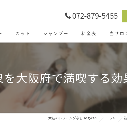
072-879-5455
ー
カット
シャンプー
料金表
当サロ
ごあいさ
シャワー
泉を大阪府で満喫する効
ホテル
送迎
大阪のトリミングならDogWan
コラム