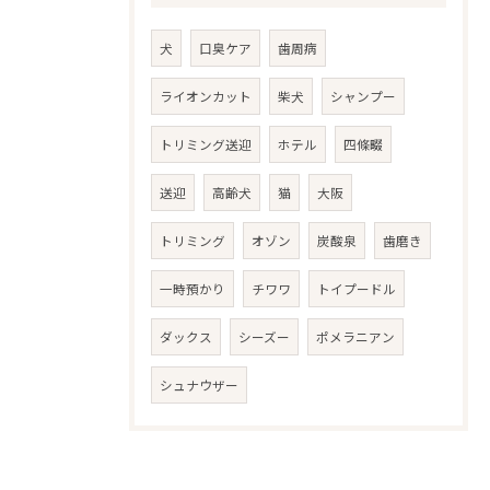
犬
口臭ケア
歯周病
ライオンカット
柴犬
シャンプー
トリミング送迎
ホテル
四條畷
送迎
高齢犬
猫
大阪
トリミング
オゾン
炭酸泉
歯磨き
一時預かり
チワワ
トイプードル
ダックス
シーズー
ポメラニアン
シュナウザー