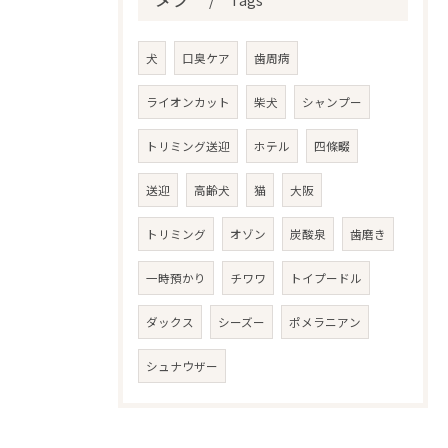
犬
口臭ケア
歯周病
ライオンカット
柴犬
シャンプー
トリミング送迎
ホテル
四條畷
送迎
高齢犬
猫
大阪
トリミング
オゾン
炭酸泉
歯磨き
一時預かり
チワワ
トイプードル
ダックス
シーズー
ポメラニアン
シュナウザー