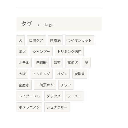
タグ
Tags
犬
口臭ケア
歯周病
ライオンカット
柴犬
シャンプー
トリミング送迎
ホテル
四條畷
送迎
高齢犬
猫
大阪
トリミング
オゾン
炭酸泉
歯磨き
一時預かり
チワワ
トイプードル
ダックス
シーズー
ポメラニアン
シュナウザー