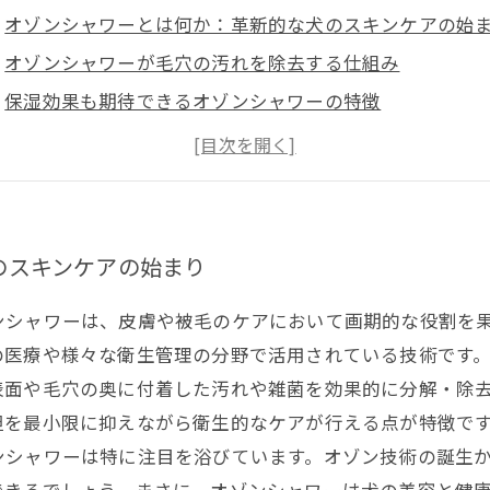
オゾンシャワーとは何か：革新的な犬のスキンケアの始
オゾンシャワーが毛穴の汚れを除去する仕組み
保湿効果も期待できるオゾンシャワーの特徴
トリミング現場でのオゾンシャワー活用事例
未来の犬のケアを変えるオゾンシャワーの可能性
のスキンケアの始まり
ンシャワーは、皮膚や被毛のケアにおいて画期的な役割を果
の医療や様々な衛生管理の分野で活用されている技術です
表面や毛穴の奥に付着した汚れや雑菌を効果的に分解・除
担を最小限に抑えながら衛生的なケアが行える点が特徴で
ンシャワーは特に注目を浴びています。オゾン技術の誕生