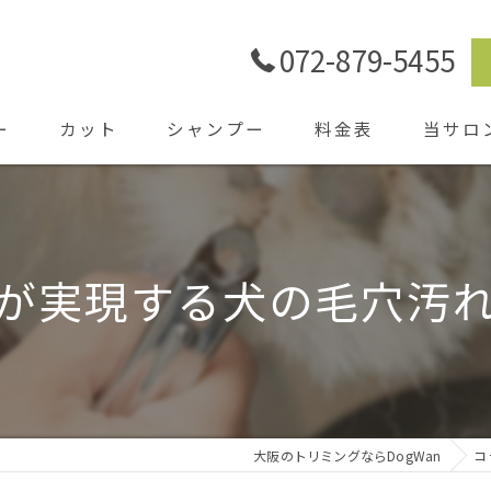
072-879-5455
ー
カット
シャンプー
料金表
当サロ
ごあいさ
シャワー
が実現する犬の毛穴汚
ホテル
送迎
大阪のトリミングならDogWan
コ