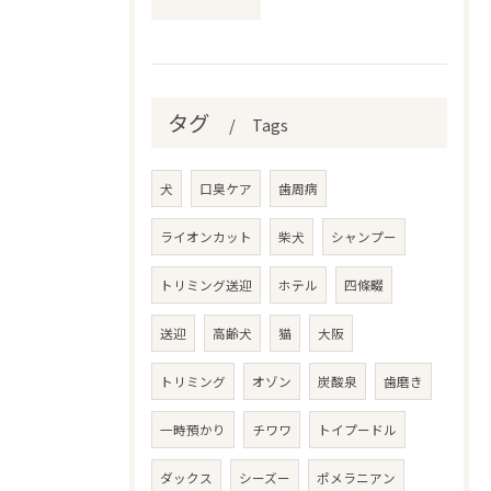
タグ
Tags
犬
口臭ケア
歯周病
ライオンカット
柴犬
シャンプー
トリミング送迎
ホテル
四條畷
送迎
高齢犬
猫
大阪
トリミング
オゾン
炭酸泉
歯磨き
一時預かり
チワワ
トイプードル
ダックス
シーズー
ポメラニアン