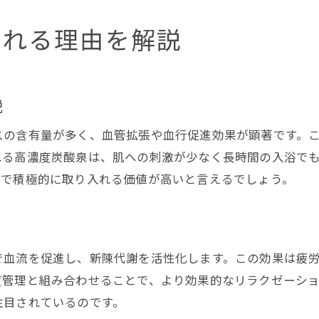
炭酸泉の自宅導入で得られる効果
家族みんなで楽しめる炭酸泉アイデア
される理由を解説
日常生活に炭酸泉を取り入れるコツ
自宅炭酸泉で毎日リフレッシュしよう
説
質の高い炭酸泉を見極めるポイント
炭酸泉の質を見極めるチェックポイント
スの含有量が多く、血管拡張や血行促進効果が顕著です。
高濃度炭酸泉と天然炭酸泉の違いとは
れる高濃度炭酸泉は、肌への刺激が少なく長時間の入浴で
中で積極的に取り入れる価値が高いと言えるでしょう。
源泉掛け流し炭酸泉の選び方のコツ
施設選びで重視したい炭酸泉の特徴
口コミで見る炭酸泉の満足度チェック
質の高い炭酸泉を選ぶための基準
で血流を促進し、新陳代謝を活性化します。この効果は疲
度管理と組み合わせることで、より効果的なリラクゼーシ
大阪府で癒やしを満喫する炭酸泉体験
注目されているのです。
大阪府で体験できる炭酸泉の魅力解説