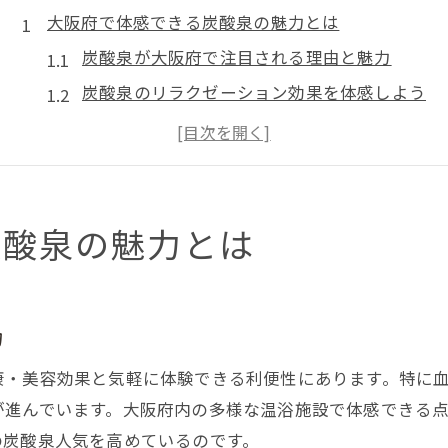
大阪府で体感できる炭酸泉の魅力とは
炭酸泉が大阪府で注目される理由と魅力
炭酸泉のリラクゼーション効果を体感しよう
天然温泉と炭酸泉の違いを徹底解説
炭酸泉で期待できる健康と美容のサポート
関西の高濃度炭酸泉に触れる楽しみ方
大阪府で選ぶ炭酸泉の楽しみ方とコツ
炭酸泉の魅力とは
高濃度炭酸泉が注目される理由を解説
高濃度炭酸泉の特徴と効果を詳しく解説
力
炭酸泉が健康維持に役立つ理由とは
源泉掛け流し炭酸泉のメリットを知ろう
康・美容効果と気軽に体験できる利便性にあります。特に
関西で高評価の炭酸泉を選ぶポイント
が進んでいます。大阪府内の多様な温浴施設で体感できる
の炭酸泉人気を高めているのです。
炭酸泉の血行促進作用と日常への活用法