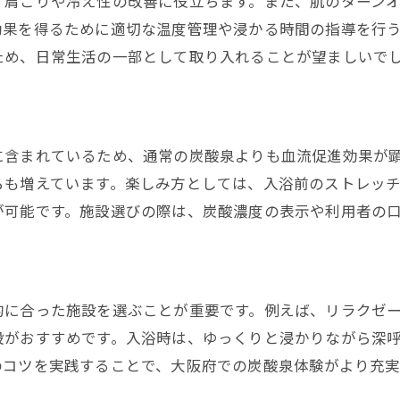
、肩こりや冷え性の改善に役立ちます。また、肌のターン
日帰りで行ける炭酸泉スポットの魅力
効果を得るために適切な温度管理や浸かる時間の指導を行
炭酸泉ランキングを活用した選び方
ため、日常生活の一部として取り入れることが望ましいで
関西の炭酸泉でリフレッシュ体験
炭酸泉利用で健康と美容をサポート
炭酸泉の健康促進効果を徹底解説
に含まれているため、通常の炭酸泉よりも血流促進効果が
美容を意識した炭酸泉の利用法とは
ろも増えています。楽しみ方としては、入浴前のストレッ
炭酸泉で血行促進と美肌ケアを同時に
が可能です。施設選びの際は、炭酸濃度の表示や利用者の
日常生活で炭酸泉を活用するメリット
炭酸泉活用で疲労回復と免疫力アップ
大阪府で実感できる炭酸泉の美容効果
的に合った施設を選ぶことが重要です。例えば、リラクゼ
自宅でも楽しめる炭酸泉の工夫
設がおすすめです。入浴時は、ゆっくりと浸かりながら深
自宅で手軽に炭酸泉を楽しむ方法
のコツを実践することで、大阪府での炭酸泉体験がより充
家庭用炭酸泉グッズの選び方と活用法