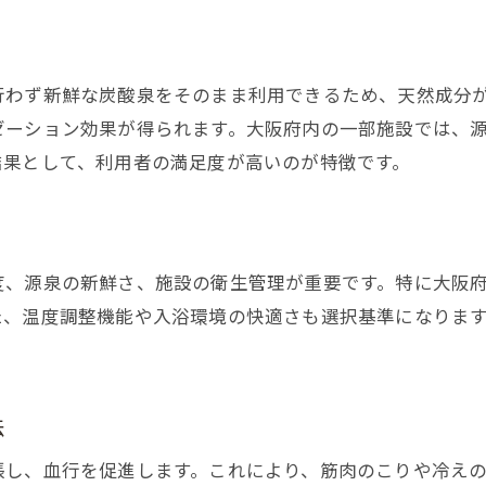
炭酸泉で心身ともにリラックスする方法
う
家族や友人と楽しむ炭酸泉体験のすすめ
大阪府内で評判の炭酸泉施設を探そう
行わず新鮮な炭酸泉をそのまま利用できるため、天然成分
ゼーション効果が得られます。大阪府内の一部施設では、
日帰りで楽しめる炭酸泉の過ごし方
結果として、利用者の満足度が高いのが特徴です。
大阪府の炭酸泉で癒やし時間を満喫
度、源泉の新鮮さ、施設の衛生管理が重要です。特に大阪
た、温度調整機能や入浴環境の快適さも選択基準になりま
。
法
張し、血行を促進します。これにより、筋肉のこりや冷え