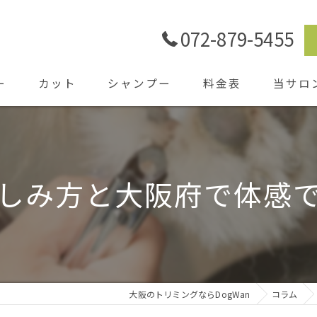
072-879-5455
ー
カット
シャンプー
料金表
当サロ
ごあいさ
シャワー
しみ方と大阪府で体感
ホテル
送迎
大阪のトリミングならDogWan
コラム