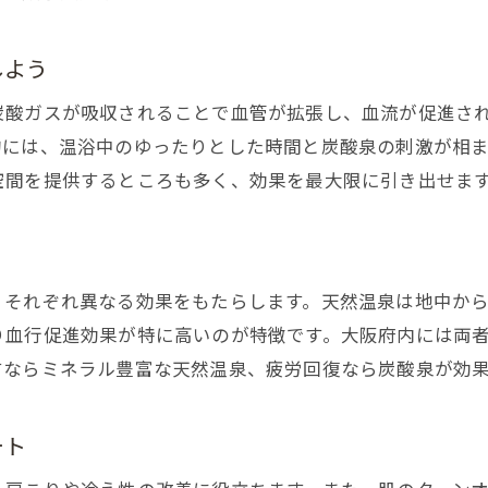
高濃度炭酸泉が人気の秘密を深堀り
しよう
炭酸泉を日常に取り入れるメリット
毎日の入浴で感じる炭酸泉の効果
炭酸ガスが吸収されることで血管が拡張し、血流が促進さ
的には、温浴中のゆったりとした時間と炭酸泉の刺激が相ま
炭酸泉がもたらす疲労回復と美肌作用
空間を提供するところも多く、効果を最大限に引き出せま
自宅でも楽しめる炭酸泉活用法とは
炭酸泉の定期利用で健康をサポート
炭酸泉と天然温泉を賢く使い分けるコツ
家族で楽しむ炭酸泉の新しい習慣
、それぞれ異なる効果をもたらします。天然温泉は地中か
り血行促進効果が特に高いのが特徴です。大阪府内には両
関西で選ぶ天然炭酸泉の楽しみ方
すならミネラル豊富な天然温泉、疲労回復なら炭酸泉が効
関西で人気の天然炭酸泉を満喫する方法
炭酸泉施設選びのポイントと楽しみ方
ート
天然温泉と炭酸泉の魅力を比較しよう