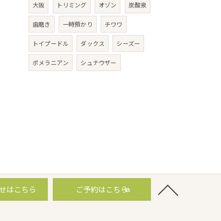
大阪
トリミング
オゾン
炭酸泉
歯磨き
一時預かり
チワワ
トイプードル
ダックス
シーズー
ポメラニアン
シュナウザー
せはこちら
ご予約はこちら