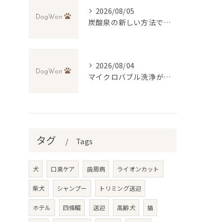
2026/08/05
炭酸泉の新しい方法で自宅再現と効果・デメリットを徹底比較
2026/08/04
マイクロバブル洗浄が叶える低刺激トリミングの魅力
タグ
Tags
犬
口臭ケア
歯周病
ライオンカット
柴犬
シャンプー
トリミング送迎
ホテル
四條畷
送迎
高齢犬
猫