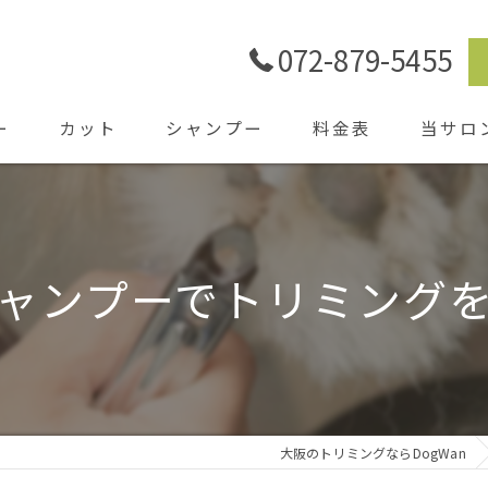
072-879-5455
ー
カット
シャンプー
料金表
当サロ
ごあいさ
シャワー
ャンプーでトリミング
ホテル
送迎
大阪のトリミングならDogWan