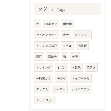
タグ
Tags
犬
口臭ケア
歯周病
ライオンカット
柴犬
シャンプー
トリミング送迎
ホテル
四條畷
送迎
高齢犬
猫
大阪
トリミング
オゾン
炭酸泉
歯磨き
一時預かり
チワワ
トイプードル
ダックス
シーズー
ポメラニアン
シュナウザー