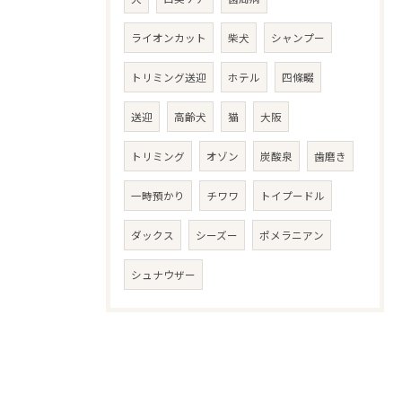
ライオンカット
柴犬
シャンプー
トリミング送迎
ホテル
四條畷
送迎
高齢犬
猫
大阪
トリミング
オゾン
炭酸泉
歯磨き
一時預かり
チワワ
トイプードル
ダックス
シーズー
ポメラニアン
シュナウザー