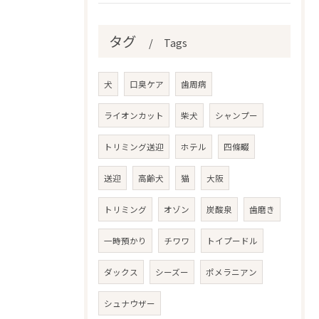
タグ
Tags
犬
口臭ケア
歯周病
ライオンカット
柴犬
シャンプー
トリミング送迎
ホテル
四條畷
送迎
高齢犬
猫
大阪
トリミング
オゾン
炭酸泉
歯磨き
一時預かり
チワワ
トイプードル
ダックス
シーズー
ポメラニアン
シュナウザー