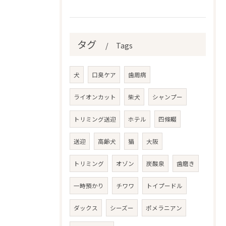
タグ
Tags
犬
口臭ケア
歯周病
ライオンカット
柴犬
シャンプー
トリミング送迎
ホテル
四條畷
送迎
高齢犬
猫
大阪
トリミング
オゾン
炭酸泉
歯磨き
一時預かり
チワワ
トイプードル
ダックス
シーズー
ポメラニアン