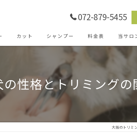
072-879-5455
ー
カット
シャンプー
料金表
当サロ
ごあいさ
シャワー
犬の性格とトリミングの
ホテル
送迎
大阪のトリミン