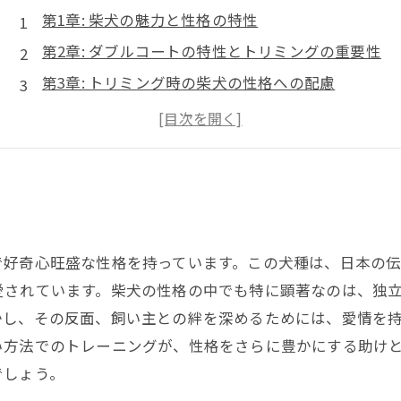
第1章: 柴犬の魅力と性格の特性
第2章: ダブルコートの特性とトリミングの重要性
第3章: トリミング時の柴犬の性格への配慮
第4章: トリミングと柴犬との関係性の構築
第5章: 柴犬との生活をより良くするために
で好奇心旺盛な性格を持っています。この犬種は、日本の
愛されています。柴犬の性格の中でも特に顕著なのは、独
かし、その反面、飼い主との絆を深めるためには、愛情を
い方法でのトレーニングが、性格をさらに豊かにする助け
でしょう。