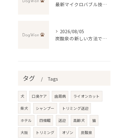
最新マイクロバブル技術で理想のふわふわ仕上げを実現するトリミング法
2026/08/05
炭酸泉の新しい方法で自宅再現と効果・デメリットを徹底比較
タグ
Tags
犬
口臭ケア
歯周病
ライオンカット
柴犬
シャンプー
トリミング送迎
ホテル
四條畷
送迎
高齢犬
猫
大阪
トリミング
オゾン
炭酸泉