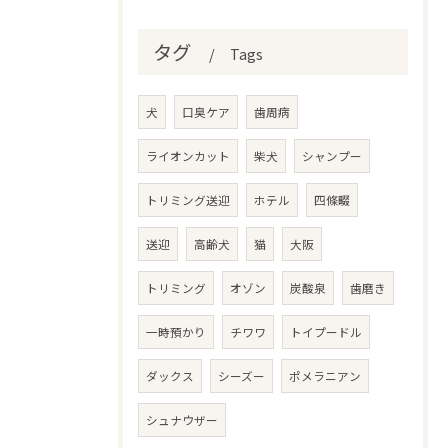
タグ
Tags
犬
口臭ケア
歯周病
ライオンカット
柴犬
シャンプー
トリミング送迎
ホテル
四條畷
送迎
高齢犬
猫
大阪
トリミング
オゾン
炭酸泉
歯磨き
一時預かり
チワワ
トイプードル
ダックス
シーズー
ポメラニアン
シュナウザー