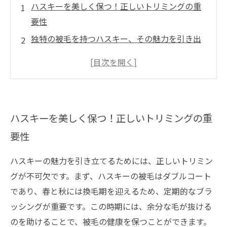
ハスキーを美しく保つ！正しいトリミングの重
要性
独特の被毛を持つハスキー、その魅力を引き出
す方法とは？
ハスキーのためのトリミング技術：基本から学
ぶステップ
見た目だけじゃない！ハスキーの健康にも寄与
ハスキーを美しく保つ！正しいトリミングの重
するトリミング
要性
一年を通じて快適に過ごすためのハスキーの手
入れ法
ハスキーの魅力を引き立てるためには、正しいトリミン
初心者でも安心！ハスキーのトリミング手順ガ
グが不可欠です。まず、ハスキーの被毛はダブルコート
イド
であり、春と秋には換毛期を迎えるため、定期的なブラ
愛犬との信頼関係を深めるトリミングのコツと
ッシングが重要です。この時期には、余分な毛が抜ける
は？
のを助けることで、被毛の健康を保つことができます。