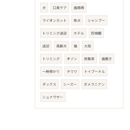
犬
口臭ケア
歯周病
ライオンカット
柴犬
シャンプー
トリミング送迎
ホテル
四條畷
送迎
高齢犬
猫
大阪
トリミング
オゾン
炭酸泉
歯磨き
一時預かり
チワワ
トイプードル
ダックス
シーズー
ポメラニアン
シュナウザー