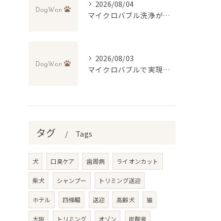
2026/08/04
マイクロバブル洗浄が叶える低刺激トリミングの魅力
2026/08/03
マイクロバブルで実現する毛穴の奥まで汚れ除去トリミング体験
タグ
Tags
犬
口臭ケア
歯周病
ライオンカット
柴犬
シャンプー
トリミング送迎
ホテル
四條畷
送迎
高齢犬
猫
大阪
トリミング
オゾン
炭酸泉