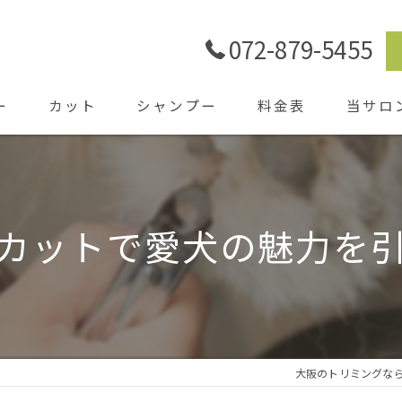
072-879-5455
ー
カット
シャンプー
料金表
当サロ
ごあいさ
シャワー
カットで愛犬の魅力を
ホテル
送迎
大阪のトリミングならD