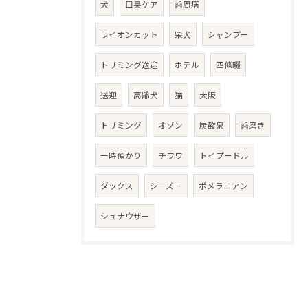
犬
口臭ケア
歯周病
ライオンカット
柴犬
シャンプー
トリミング送迎
ホテル
四條畷
送迎
高齢犬
猫
大阪
トリミング
オゾン
炭酸泉
歯磨き
一時預かり
チワワ
トイプードル
ダックス
シーズー
ポメラニアン
シュナウザー