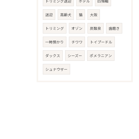
トリミング送迎
ホテル
四條畷
送迎
高齢犬
猫
大阪
トリミング
オゾン
炭酸泉
歯磨き
一時預かり
チワワ
トイプードル
ダックス
シーズー
ポメラニアン
シュナウザー