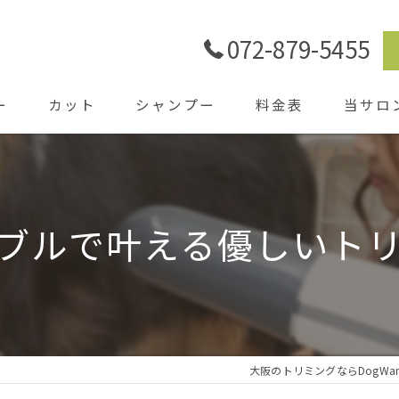
072-879-5455
ー
カット
シャンプー
料金表
当サロ
ごあいさ
シャワー
ブルで叶える優しいト
ホテル
送迎
大阪のトリミングならDogWa