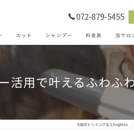
072-879-5455
ー
カット
シャンプー
料金表
当サロ
ごあいさ
シャワー
ー活用で叶えるふわふ
ホテル
送迎
大阪のトリミングならDogWan