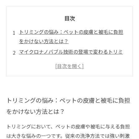
目次
トリミングの悩み：ペットの皮膚と被毛に負担
をかけない方法とは？
マイクロナノバブル技術の登場で変わるトリミ
ングケアの世界
微細な気泡が毛穴の奥の汚れを優しく洗浄、低
刺激ケアの秘密
保湿と血行促進まで！マイクロナノバブルがも
トリミングの悩み：ペットの皮膚と被毛に負担
たらす多彩なメリット
をかけない方法とは？
実際のトリミング現場で証明された効果とペッ
トのストレス軽減事例
トリミングにおいて、ペットの皮膚や被毛に与える負担
これからのトリミングに欠かせないマイクロナ
は大きな悩みの一つです。従来の洗浄方法では強い刺激