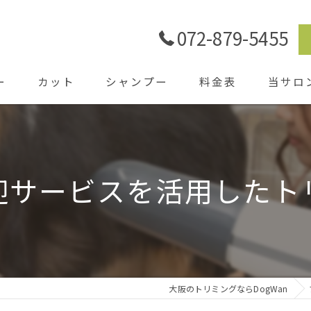
072-879-5455
ー
カット
シャンプー
料金表
当サロ
ごあいさ
シャワー
迎サービスを活用したト
ホテル
送迎
大阪のトリミングならDogWan