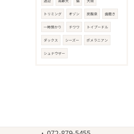
送迎
高齢犬
猫
大阪
トリミング
オゾン
炭酸泉
歯磨き
一時預かり
チワワ
トイプードル
ダックス
シーズー
ポメラニアン
シュナウザー
072-879-5455