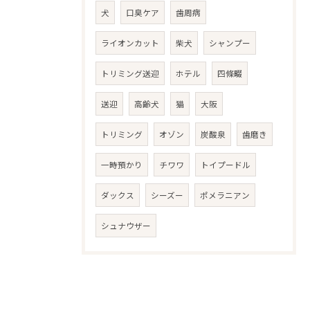
犬
口臭ケア
歯周病
ライオンカット
柴犬
シャンプー
トリミング送迎
ホテル
四條畷
送迎
高齢犬
猫
大阪
トリミング
オゾン
炭酸泉
歯磨き
一時預かり
チワワ
トイプードル
ダックス
シーズー
ポメラニアン
シュナウザー